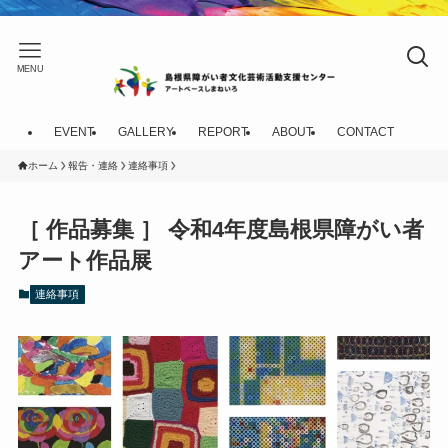
MENU
EVENT
GALLERY
REPORT
ABOUT
CONTACT
ホーム
報告・連絡
連絡事項
［ 作品募集 ］ 令和4年度島根県障がい者
アート作品展
連絡事項