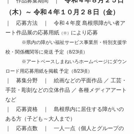
令和４年８月２５日
｜ 作品募集期間 ｜
（木）～ 令和４年１０月２８日（金）
｜ 応募方法 ｜ 令和４年度 島根県障がい者ア
ート作品展の応募用紙
により応募
（※）
※県内の障がい福祉サービス事業所・特別支援学
校・関係機関等に発送 予定（8/23頃）
※アートベースしまねいろホームページにダウン
ロード用応募用紙を掲載 予定（8/23頃）
｜ 募集分野 ｜ 絵画などの平面作品 ／ 工芸・
手芸・彫刻などの立体作品 ／ 各種メディアアート
など
｜ 応募資格 ｜ 島根県内に居住する障がいの
ある方（子ども～大人まで）
｜ 応募点数 ｜ 一人一点（個人とグループの