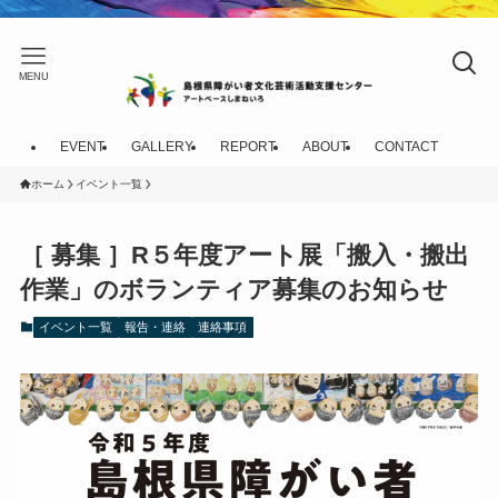
MENU
EVENT
GALLERY
REPORT
ABOUT
CONTACT
ホーム
イベント一覧
［ 募集 ］R５年度アート展「搬入・搬出
作業」のボランティア募集のお知らせ
イベント一覧
報告・連絡
連絡事項